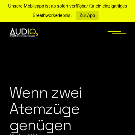
Unsere Mobileapp ist ab sofort verfügbar für ein einzigartiges
Breathworkerlebnis.
Zur App
Skip
to
the
content
Wenn zwei
Atemzüge
genügen