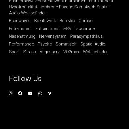
Brain Brainwaves Breathwork Entrainment Entraintment
Hypofrontalität Isochrone Psyche Somatisch Spatial
Audio Wohlbefinden
Brainwaves
Breathwork
Buteyko
Cortisol
Entrainment
Entraintment
HRV
Isochrone
Nasenatmung
Nervensystem
Parasympathikus
Performance
Psyche
Somatisch
Spatial Audio
Sport
Stress
Vagusnerv
VO2max
Wohlbefinden
Follow Us