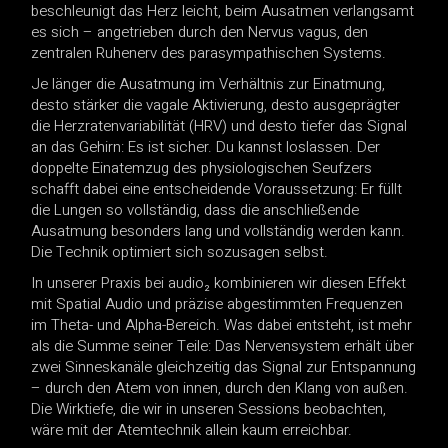
beschleunigt das Herz leicht, beim Ausatmen verlangsamt
es sich – angetrieben durch den Nervus vagus, den
zentralen Ruhenerv des parasympathischen Systems.
Je länger die Ausatmung im Verhältnis zur Einatmung,
desto stärker die vagale Aktivierung, desto ausgeprägter
die Herzratenvariabilität (HRV) und desto tiefer das Signal
an das Gehirn: Es ist sicher. Du kannst loslassen. Der
doppelte Einatemzug des physiologischen Seufzers
schafft dabei eine entscheidende Voraussetzung: Er füllt
die Lungen so vollständig, dass die anschließende
Ausatmung besonders lang und vollständig werden kann.
Die Technik optimiert sich sozusagen selbst.
In unserer Praxis bei audio₂ kombinieren wir diesen Effekt
mit Spatial Audio und präzise abgestimmten Frequenzen
im Theta- und Alpha-Bereich. Was dabei entsteht, ist mehr
als die Summe seiner Teile: Das Nervensystem erhält über
zwei Sinneskanäle gleichzeitig das Signal zur Entspannung
– durch den Atem von innen, durch den Klang von außen.
Die Wirktiefe, die wir in unseren Sessions beobachten,
wäre mit der Atemtechnik allein kaum erreichbar.