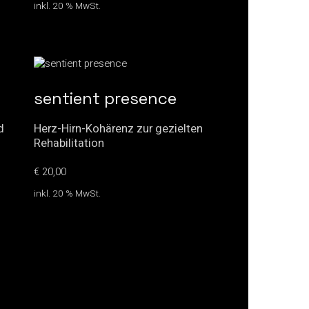
inkl. 20 % MwSt.
sentient presence
d
Herz-Hirn-Kohärenz zur gezielten
M
Rehabilitation
u
€
20,00
€
inkl. 20 % MwSt.
i