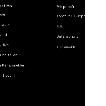
gation
Allgemein
ode
Kontakt & Support
hwork
AGB
Events
Datenschutz
₂ Hive
Impressum
rung teilen
etter anmelden
nt Login