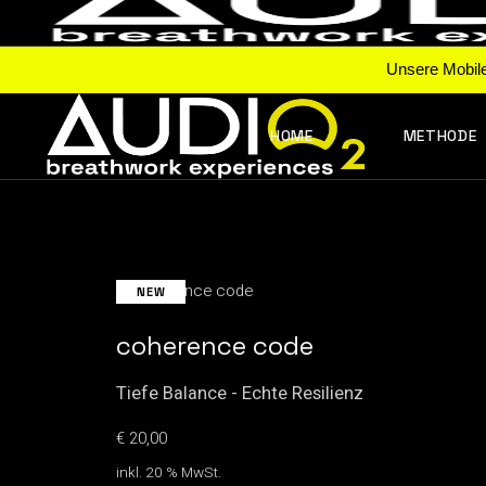
Unsere Mobilea
Skip
to
the
HOME
METHODE
content
NEW
coherence code
Tiefe Balance - Echte Resilienz
€
20,00
inkl. 20 % MwSt.