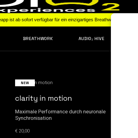
pp ist ab sofort verfügbar für ein einzigartiges Breathworkerlebnis.
BREATHWORK
AUDIO₂ HIVE
INS
FOKUS & AKTIVIERUNG
ERFA
ENTSPANNUNG &
SCHLAF
NEW
REGENERATION &
REHABILITATION
clarity in motion
SPORT & PERFORMANCE
Maximale Performance durch neuronale
E
BEWUSSTSEIN &
Synchronisation
IDENTITÄT
€
BALANCE & RESILIENZ
€
20,00
i